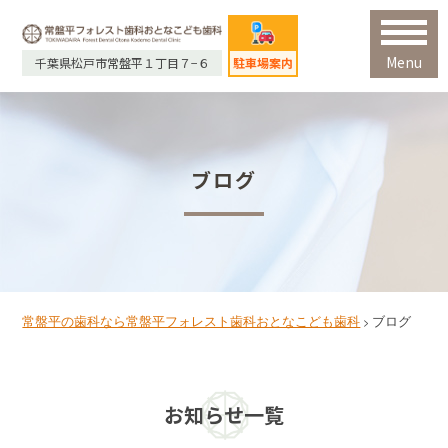
Menu
千葉県松戸市常盤平１丁目７−６
駐車場案内
ブログ
常盤平の歯科なら常盤平フォレスト歯科おとなこども歯科
ブログ
>
お知らせ一覧