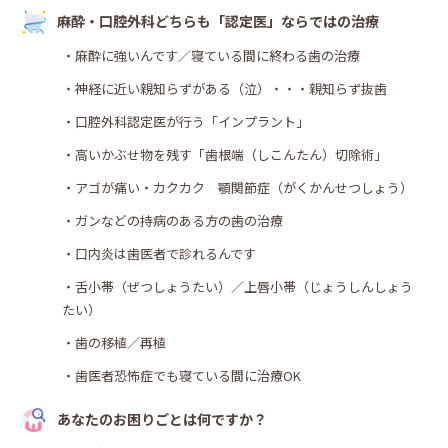
麻酔・口腔外科どちらも「認定医」ならではの治療
・麻酔に強いんです／寝ている間に終わる歯の治療
・神経に近い親知らずがある（泣）・・・親知らず抜歯
・口腔外科認定医が行う「インプラント」
・高いかぶせ物を残す「歯根端（しこんたん）切除術」
・アゴが痛い・カクカク 顎関節症（がくかんせつしょう）
・ガンなどの持病のある方の歯の治療
・口内炎は歯医者で診れるんです
・舌小帯（ぜつしょうたい）／上唇小帯（じょうしんしょう
たい）
・歯の移植／再植
・歯医者恐怖症でも寝ている間に治療OK
あなたのお困りごとは何ですか？