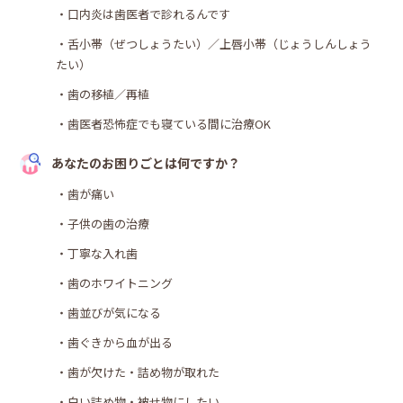
・口内炎は歯医者で診れるんです
・舌小帯（ぜつしょうたい）／上唇小帯（じょうしんしょう
たい）
・歯の移植／再植
・歯医者恐怖症でも寝ている間に治療OK
あなたのお困りごとは何ですか？
・歯が痛い
・子供の歯の治療
・丁寧な入れ歯
・歯のホワイトニング
・歯並びが気になる
・歯ぐきから血が出る
・歯が欠けた・詰め物が取れた
・白い詰め物・被せ物にしたい